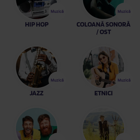
Muzică
Muzică
HIP HOP
COLOANĂ SONORĂ
/ OST
Afișare
Afișare
Muzică
Muzică
JAZZ
ETNICI
Afișare
Afișare