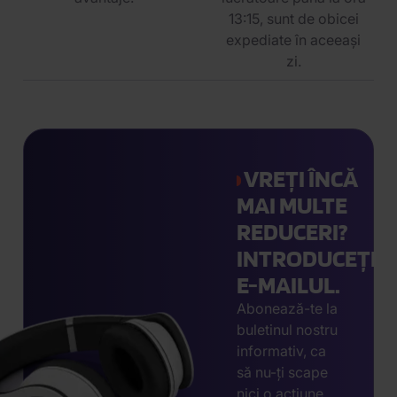
13:15, sunt de obicei
expediate în aceeași
zi.
VREȚI ÎNCĂ
MAI MULTE
REDUCERI?
INTRODUCEȚI
E-MAILUL.
Abonează-te la
buletinul nostru
informativ, ca
să nu-ți scape
nici o acțiune