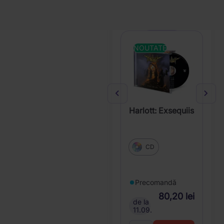
Blu-ray
NOUTATE
N
Gr
Co
Harlott: Exsequiis
CD
P
Precomandă
80,20 lei
de
de la
04
11.09.