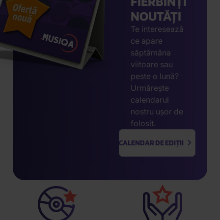
FIERBINȚI
NOUTĂȚI
Te interesează
ce apare
săptămâna
viitoare sau
peste o lună?
Urmărește
calendarul
nostru ușor de
folosit.
CALENDAR DE EDIȚII