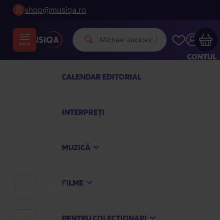
shop@musiqa.ro
Michael
|
CONTUL
MEU
CALENDAR EDITORIAL
Coșul dvs. de cumpărături este gol
INTERPREȚI
CONSULTAȚI PRODUSELE PREFERATE
MUZICĂ
Cumpărați încă pentru
600,00 lei
ai transport
gratuit
FILME
MUZICĂ
Continuă cumpărăturile
PENTRU COLECȚIONARI