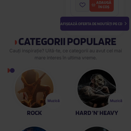
ADAUGĂ
ÎN COȘ
AFIȘEAZĂ OFERTA DE NOUTĂȚI PE CD
CATEGORII POPULARE
Cauți inspirație? Uită-te, ce categorii au avut cel mai
mare interes în ultima vreme.
Afișare
Afișare
Muzică
Muzică
ROCK
HARD 'N' HEAVY