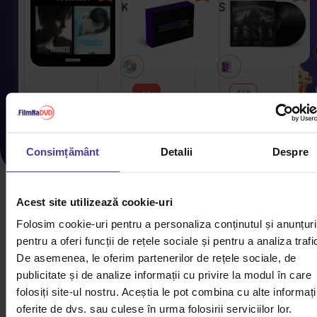
K:
Sserafim:
Youngest
Le
(Photobook
Sserafim
Version)
Tour
CD
Platform
Easy
Album
Crazy
Depozit
Indisponibil
154,10 lei
465,00 lei
Hot -
Encore
In
Terra
Young
Consimțământ
Detalii
Despre
Seoul
Atlantica:
K:
DC
Oceans
Youngest
(NFC
(Fans
Acest site utilizează cookie-uri
With
Version)
CD
Platform
Folosim cookie-uri pentru a personaliza conținutul și anunțuri
Weverse
Album
pentru a oferi funcții de rețele sociale și pentru a analiza trafi
Benefit)
Depozit
Depozit
73,70 lei
104,10 lei
De asemenea, le oferim partenerilor de rețele sociale, de
publicitate și de analize informații cu privire la modul în care
folosiți site-ul nostru. Aceștia le pot combina cu alte informați
Le
Airbourne:
oferite de dvs. sau culese în urma folosirii serviciilor lor.
Sserafim:
Airbourne