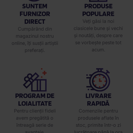
SUNTEM
PRODUSE
FURNIZOR
POPULARE
DIRECT
Veți găsi la noi
clasicele bune și vechi
Cumpărând din
și noutăți, despre care
magazinul nostru
se vorbește peste tot
online, îți susții artiștii
acum.
preferați.
PROGRAM DE
LIVRARE
LOIALITATE
RAPIDĂ
Pentru clienții fideli
Comenzile pentru
avem pregătită o
produsele aflate în
întreagă serie de
stoc, primite într-o zi
avantaje.
lucrătoare până la ora