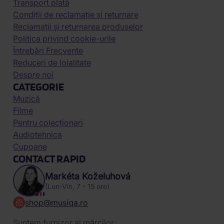
Transport plată
Condiții de reclamație și returnare
Reclamații și returnarea produselor
Politica privind cookie-urile
Întrebări Frecvente
Reduceri de loialitate
Despre noi
CATEGORIE
Muzică
Filme
Pentru colecționari
Audiotehnica
Cupoane
CONTACT RAPID
Markéta Koželuhová
(Lun-Vin, 7 - 15 ore)
shop@musiqa.ro
Suntem furnizor al mărcilor: