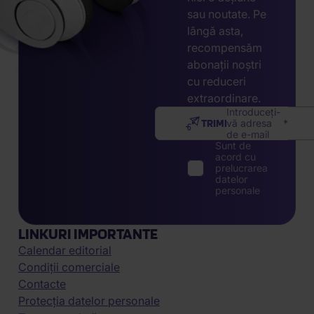
sau noutate. Pe
lângă asta,
recompensăm
abonații noștri
cu reduceri
extraordinare.
Introduceți-
TRIMITE
vă adresa
de e-mail
Sunt de
acord cu
prelucrarea
datelor
personale
LINKURI IMPORTANTE
Calendar editorial
Condiții comerciale
Contacte
Protecția datelor personale